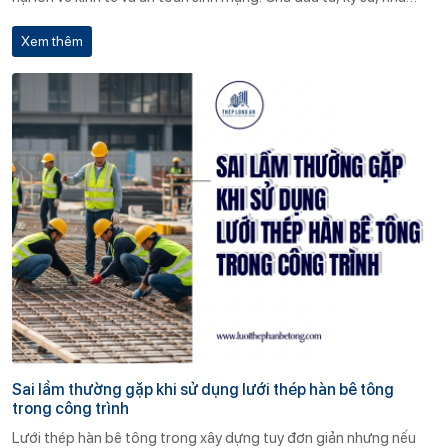
thầu cần nghiêm túc lựa chọn đơn vị cung cấp uy tín, sản phẩm
Xem thêm
rõ ràng về chất lượng và nguồn gốc.
Sai lầm thường gặp khi sử dụng lưới thép hàn bê tông
trong công trình
Lưới thép hàn bê tông trong xây dựng tuy đơn giản nhưng nếu