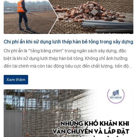
Chi phí ẩn khi sử dụng lưới thép hàn bê tông trong xây dựng
Chi phí ẩn là “tảng băng chìm” trong ngân sách xây dựng, đặc
biệt là khi sử dụng lưới thép hàn bê tông. Không chỉ ảnh hưởng
đến tài chính mà còn tác động tiêu cực đến chất lượng, tiến độ
và tuổi thọ công trình. Lựa chọn đơn vị cung cấp uy tín như Thép
Xem thêm
Long An, cùng chiến lược dự toán và quản lý khoa học, là cách tối
ưu để hạn chế tối đa những khoản chi phí “vô hình” nhưng rất
thực này.