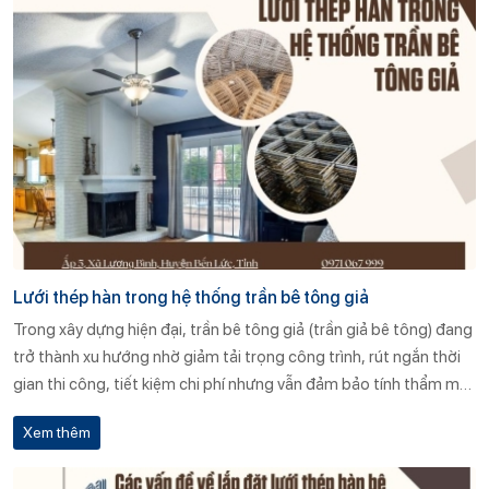
tranh và giao hàng đúng tiến độ?
Lưới thép hàn trong hệ thống trần bê tông giả
Trong xây dựng hiện đại, trần bê tông giả (trần giả bê tông) đang
trở thành xu hướng nhờ giảm tải trọng công trình, rút ngắn thời
gian thi công, tiết kiệm chi phí nhưng vẫn đảm bảo tính thẩm mỹ
và độ bền. Một trong những vật liệu quan trọng không thể thiếu
Xem thêm
trong kết cấu này chính là lưới thép hàn. Vậy: 👉 Lưới thép hàn có
vai trò gì trong hệ thống trần bê tông giả? 👉 Ưu – nhược điểm