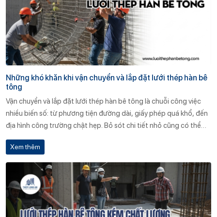
Những khó khăn khi vận chuyển và lắp đặt lưới thép hàn bê
tông
Vận chuyển và lắp đặt lưới thép hàn bê tông là chuỗi công việc
nhiều biến số: từ phương tiện đường dài, giấy phép quá khổ, đến
địa hình công trường chật hẹp. Bỏ sót chi tiết nhỏ cũng có thể
gây cong vênh tấm thép, tăng chi phí và làm giảm tuổi thọ kết
Xem thêm
cấu. Chủ đầu tư và nhà thầu cần xây dựng kế hoạch logistic sát
thực, trang bị thiết bị nâng phù hợp, đào tạo nhân sự và hợp tác
với nhà cung ứng uy tín.