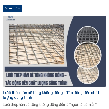
tư quan tâm là: “Độ bền của lưới thép hàn trong điều kiện thời
Xem thêm
tiết khắc nghiệt như mưa bão, nắng nóng, độ ẩm cao, môi
trường biển… có đảm bảo không?”
Lưới thép hàn bê tông không đồng – Tác động đến chất
lượng công trình
Lưới thép hàn bê tông không đồng đều là “ngòi nổ tiềm ẩn”