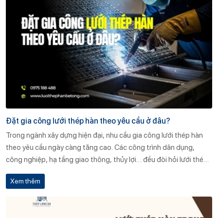
Đặt gia công lưới thép hàn theo yêu cầu ở đâu?
Trong ngành xây dựng hiện đại, nhu cầu gia công lưới thép hàn
theo yêu cầu ngày càng tăng cao. Các công trình dân dụng,
công nghiệp, hạ tầng giao thông, thủy lợi… đều đòi hỏi lưới thép
hàn đúng kích thước, quy cách, tiêu chuẩn kỹ thuật để đảm bảo
Xem thêm
chất lượng thi công, độ an toàn và tuổi thọ công trình. Tuy nhiên,
đặt gia công lưới thép hàn theo yêu cầu ở đâu uy tín? Làm sao để
chọn được đơn vị sản xuất lưới thép chất lượng cao, giá cả cạnh