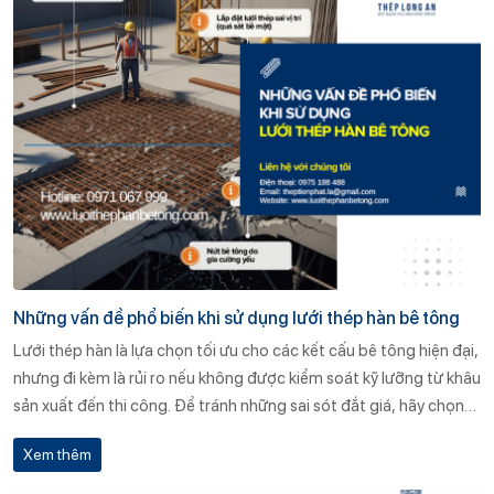
Những vấn đề phổ biến khi sử dụng lưới thép hàn bê tông
Lưới thép hàn là lựa chọn tối ưu cho các kết cấu bê tông hiện đại,
nhưng đi kèm là rủi ro nếu không được kiểm soát kỹ lưỡng từ khâu
sản xuất đến thi công. Để tránh những sai sót đắt giá, hãy chọn
đơn vị uy tín như Thép Long An, nơi chất lượng được cam kết
Xem thêm
bằng cả quy trình và dịch vụ.