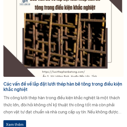
khi sử dụng? 👉 Cách lựa chọn lưới thép hàn phù hợp cho trần bê
tông giả? Hãy cùng Thép Long An phân tích chi tiết trong bài viết
này.
Các vấn đề về lắp đặt lưới thép hàn bê tông trong điều kiện
khắc nghiệt
Thi công lưới thép hàn trong điều kiện khắc nghiệt là một thách
thức lớn, đòi hỏi không chỉ kỹ thuật thi công tốt mà còn phải
chọn vật tư đạt chuẩn và nhà cung cấp uy tín. Nếu không được
chuẩn bị kỹ lưỡng, hậu quả có thể là giảm tuổi thọ công trình,
Xem thêm
phát sinh chi phí bảo trì, thậm chí gây mất an toàn công trình.