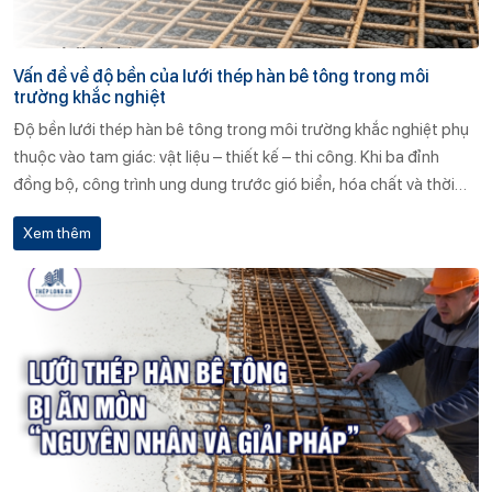
Vấn đề về độ bền của lưới thép hàn bê tông trong môi
trường khắc nghiệt
Độ bền lưới thép hàn bê tông trong môi trường khắc nghiệt phụ
thuộc vào tam giác: vật liệu – thiết kế – thi công. Khi ba đỉnh
đồng bộ, công trình ung dung trước gió biển, hóa chất và thời
gian. Ngược lại, chỉ một điểm yếu nhỏ cũng đủ kích hoạt chuỗi hư
Xem thêm
hại dây chuyền, đẩy chủ đầu tư vào vòng xoáy chi phí sửa chữa.