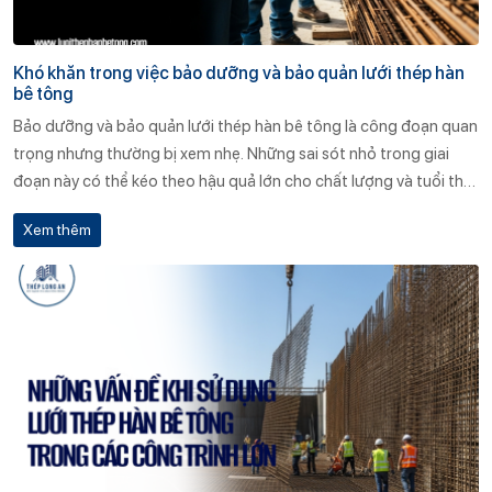
Khó khăn trong việc bảo dưỡng và bảo quản lưới thép hàn
bê tông
Bảo dưỡng và bảo quản lưới thép hàn bê tông là công đoạn quan
trọng nhưng thường bị xem nhẹ. Những sai sót nhỏ trong giai
đoạn này có thể kéo theo hậu quả lớn cho chất lượng và tuổi thọ
công trình. Chủ đầu tư, nhà thầu cần nâng cao nhận thức, đầu tư
Xem thêm
kho bãi đúng chuẩn và lựa chọn nhà cung cấp uy tín như Thép
Long An để đảm bảo hiệu quả sử dụng vật liệu ở mức cao nhất.