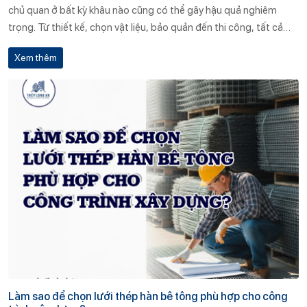
chủ quan ở bất kỳ khâu nào cũng có thể gây hậu quả nghiêm
trọng. Từ thiết kế, chọn vật liệu, bảo quản đến thi công, tất cả
đều cần được thực hiện đúng kỹ thuật, có kiểm tra giám sát
Xem thêm
nghiêm ngặt và phối hợp tốt giữa các bộ phận liên quan.
Làm sao để chọn lưới thép hàn bê tông phù hợp cho công