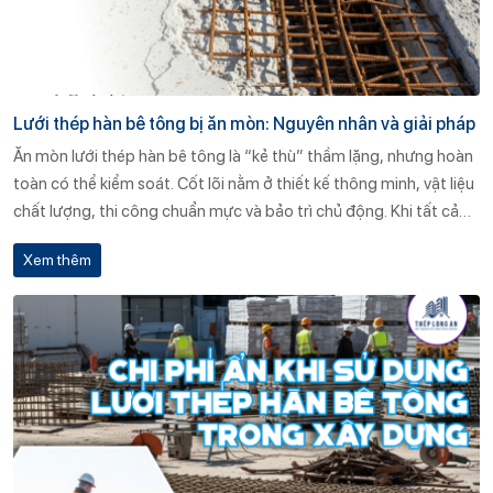
Lưới thép hàn bê tông bị ăn mòn: Nguyên nhân và giải pháp
Ăn mòn lưới thép hàn bê tông là “kẻ thù” thầm lặng, nhưng hoàn
toàn có thể kiểm soát. Cốt lõi nằm ở thiết kế thông minh, vật liệu
chất lượng, thi công chuẩn mực và bảo trì chủ động. Khi tất cả
mắt xích được đồng bộ, kết cấu bê tông cốt thép sẽ bền vững
Xem thêm
qua nhiều thế hệ, tối ưu chi phí dài hạn cho chủ đầu tư.