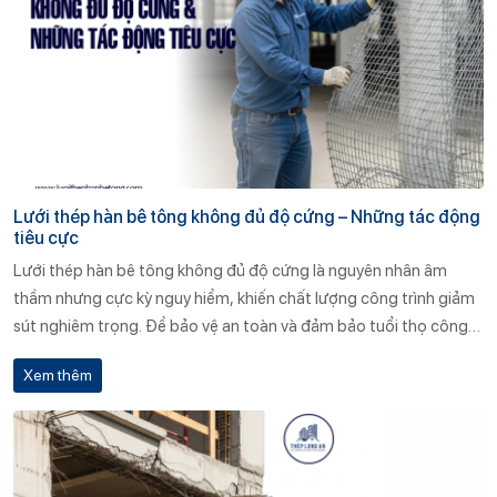
Lưới thép hàn bê tông không đủ độ cứng – Những tác động
tiêu cực
Lưới thép hàn bê tông không đủ độ cứng là nguyên nhân âm
thầm nhưng cực kỳ nguy hiểm, khiến chất lượng công trình giảm
sút nghiêm trọng. Để bảo vệ an toàn và đảm bảo tuổi thọ công
trình, chủ đầu tư cần đặc biệt lưu ý khi lựa chọn vật tư. Hãy ưu tiên
Xem thêm
sản phẩm từ những đơn vị uy tín như Thép Long An – nơi đặt chất
lượng làm kim chỉ nam.