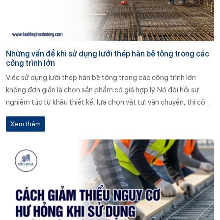
Những vấn đề khi sử dụng lưới thép hàn bê tông trong các
công trình lớn
Việc sử dụng lưới thép hàn bê tông trong các công trình lớn
không đơn giản là chọn sản phẩm có giá hợp lý. Nó đòi hỏi sự
nghiêm túc từ khâu thiết kế, lựa chọn vật tư, vận chuyển, thi công
đến kiểm tra nghiệm thu. Một lựa chọn sai có thể khiến toàn bộ
Xem thêm
kết cấu bị ảnh hưởng, gây tổn thất về kinh tế và uy tín.