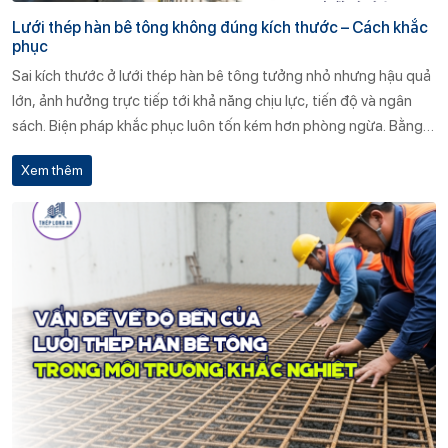
Lưới thép hàn bê tông không đúng kích thước – Cách khắc
phục
Sai kích thước ở lưới thép hàn bê tông tưởng nhỏ nhưng hậu quả
lớn, ảnh hưởng trực tiếp tới khả năng chịu lực, tiến độ và ngân
sách. Biện pháp khắc phục luôn tốn kém hơn phòng ngừa. Bằng
cách kiểm soát chặt từ bản vẽ, nhà máy đến công trường và hợp
Xem thêm
tác với nhà cung ứng uy tín như Thép Long An, chủ đầu tư và nhà
thầu có thể an tâm rằng kết cấu bê tông của mình sẽ đạt chuẩn,
bền vững suốt vòng đời khai thác.