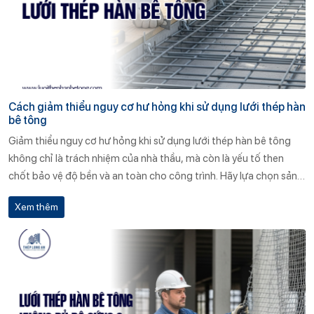
Cách giảm thiểu nguy cơ hư hỏng khi sử dụng lưới thép hàn
bê tông
Giảm thiểu nguy cơ hư hỏng khi sử dụng lưới thép hàn bê tông
không chỉ là trách nhiệm của nhà thầu, mà còn là yếu tố then
chốt bảo vệ độ bền và an toàn cho công trình. Hãy lựa chọn sản
phẩm đạt chuẩn, bảo quản và thi công đúng kỹ thuật, đồng thời
Xem thêm
hợp tác với đơn vị cung cấp uy tín như Thép Long An để có được
giải pháp tối ưu và bền vững nhất.