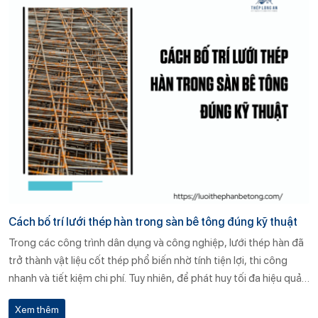
Cách bố trí lưới thép hàn trong sàn bê tông đúng kỹ thuật
Trong các công trình dân dụng và công nghiệp, lưới thép hàn đã
trở thành vật liệu cốt thép phổ biến nhờ tính tiện lợi, thi công
nhanh và tiết kiệm chi phí. Tuy nhiên, để phát huy tối đa hiệu quả
của lưới thép hàn trong kết cấu sàn bê tông, việc bố trí lưới thép
Xem thêm
hàn đúng kỹ thuật là yếu tố bắt buộc. Bài viết này sẽ phân tích chi