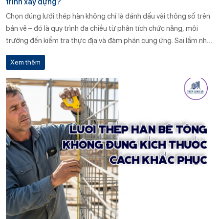
trình xây dựng?
Chọn đúng lưới thép hàn không chỉ là đánh dấu vài thông số trên
bản vẽ – đó là quy trình đa chiều từ phân tích chức năng, môi
trường đến kiểm tra thực địa và đàm phán cung ứng. Sai lầm nhỏ
trong khâu lựa chọn có thể biến thành chi phí khổng lồ khi công
Xem thêm
trình vận hành.