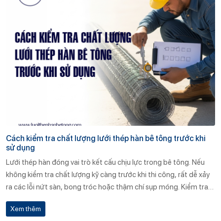
Cách kiểm tra chất lượng lưới thép hàn bê tông trước khi
sử dụng
Lưới thép hàn đóng vai trò kết cấu chịu lực trong bê tông. Nếu
không kiểm tra chất lượng kỹ càng trước khi thi công, rất dễ xảy
ra các lỗi nứt sàn, bong tróc hoặc thậm chí sụp móng. Kiểm tra
chất lượng giúp sớm phát hiện sai lệch, từ đó ngăn ngừa rủi ro kỹ
Xem thêm
thuật và tiết kiệm đáng kể chi phí sửa chữa, bảo trì trong tương