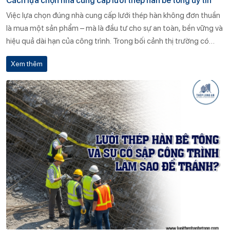
Cách lựa chọn nhà cung cấp lưới thép hàn bê tông uy tín
Việc lựa chọn đúng nhà cung cấp lưới thép hàn không đơn thuần
là mua một sản phẩm – mà là đầu tư cho sự an toàn, bền vững và
hiệu quả dài hạn của công trình. Trong bối cảnh thị trường có
nhiều nhà cung cấp không rõ nguồn gốc, không kiểm định chất
Xem thêm
lượng, việc chọn đúng đơn vị như Thép Long An sẽ giúp bạn giảm
thiểu rủi ro tối đa.