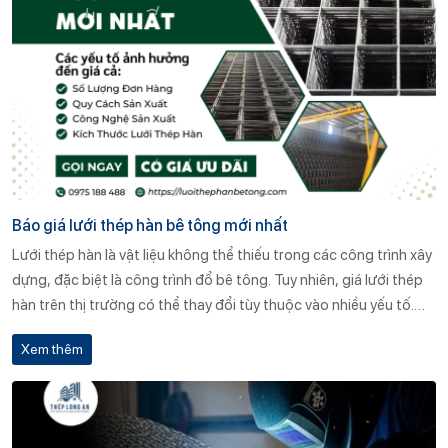
Báo giá lưới thép hàn bê tông mới nhất
Lưới thép hàn là vật liệu không thể thiếu trong các công trình xây
dựng, đặc biệt là công trình đổ bê tông. Tuy nhiên, giá lưới thép
hàn trên thị trường có thể thay đổi tùy thuộc vào nhiều yếu tố.
Bài viết này sẽ cung cấp báo giá lưới thép hàn mới nhất từ CÔNG
Xem thêm
TY TNHH SẢN XUẤT DỊCH VỤ THƯƠNG MẠI THÉP LONG AN và
tìm hiểu các yếu tố ảnh hưởng đến giá cả lưới thép hàn, giúp bạn
lựa chọn sản phẩm phù hợp với nhu cầu và ngân sách của mình.