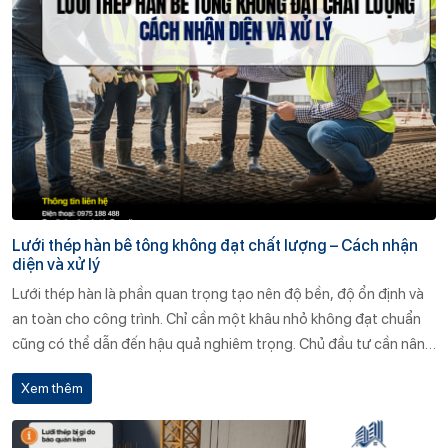
Lưới thép hàn bê tông không đạt chất lượng – Cách nhận
diện và xử lý
Lưới thép hàn là phần quan trọng tạo nên độ bền, độ ổn định và
an toàn cho công trình. Chỉ cần một khâu nhỏ không đạt chuẩn
cũng có thể dẫn đến hậu quả nghiêm trọng. Chủ đầu tư cần nâng
cao cảnh giác, kiểm tra kỹ lưỡng và lựa chọn nhà cung cấp uy tín
Xem thêm
để đảm bảo chất lượng công trình.