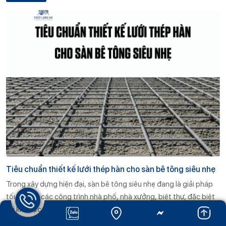
tiết cách bố trí lưới thép hàn trong sàn bê tông, tiêu chuẩn kỹ
thuật cần tuân thủ và những lưu ý quan trọng.
Tiêu chuẩn thiết kế lưới thép hàn cho sàn bê tông siêu nhẹ
Trong xây dựng hiện đại, sàn bê tông siêu nhẹ đang là giải pháp
tối ưu cho các công trình nhà phố, nhà xưởng, biệt thự, đặc biệt
tại khu vực đô thị có nền đất yếu. Để đảm bảo kết cấu sàn bền
vững, an toàn và tiết kiệm chi phí, thiết kế lưới thép hàn đóng vai