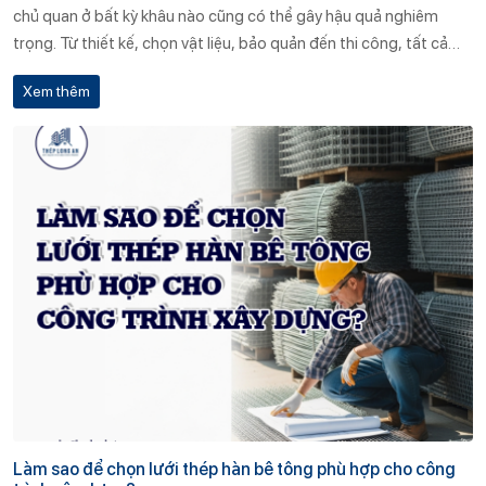
chủ quan ở bất kỳ khâu nào cũng có thể gây hậu quả nghiêm
trọng. Từ thiết kế, chọn vật liệu, bảo quản đến thi công, tất cả
đều cần được thực hiện đúng kỹ thuật, có kiểm tra giám sát
Xem thêm
nghiêm ngặt và phối hợp tốt giữa các bộ phận liên quan.
Làm sao để chọn lưới thép hàn bê tông phù hợp cho công