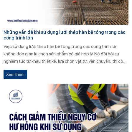
Những vấn đề khi sử dụng lưới thép hàn bê tông trong các
công trình lớn
Việc sử dụng lưới thép hàn bê tông trong các công trình lớn
không đơn giản là chọn sản phẩm có giá hợp lý. Nó đòi hỏi sự
nghiêm túc từ khâu thiết kế, lựa chọn vật tư, vận chuyển, thi công
đến kiểm tra nghiệm thu. Một lựa chọn sai có thể khiến toàn bộ
Xem thêm
kết cấu bị ảnh hưởng, gây tổn thất về kinh tế và uy tín.