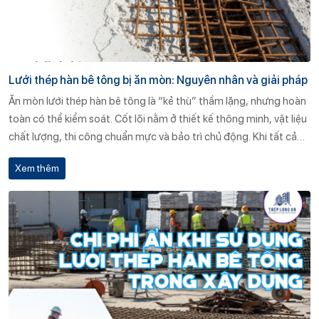
Lưới thép hàn bê tông bị ăn mòn: Nguyên nhân và giải pháp
Ăn mòn lưới thép hàn bê tông là “kẻ thù” thầm lặng, nhưng hoàn
toàn có thể kiểm soát. Cốt lõi nằm ở thiết kế thông minh, vật liệu
chất lượng, thi công chuẩn mực và bảo trì chủ động. Khi tất cả
mắt xích được đồng bộ, kết cấu bê tông cốt thép sẽ bền vững
Xem thêm
qua nhiều thế hệ, tối ưu chi phí dài hạn cho chủ đầu tư.