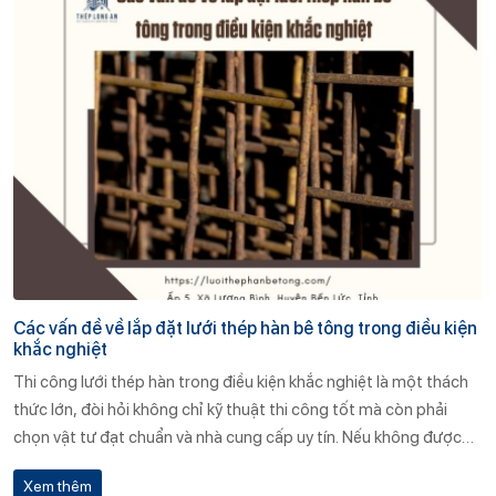
khi sử dụng? 👉 Cách lựa chọn lưới thép hàn phù hợp cho trần bê
tông giả? Hãy cùng Thép Long An phân tích chi tiết trong bài viết
này.
Các vấn đề về lắp đặt lưới thép hàn bê tông trong điều kiện
khắc nghiệt
Thi công lưới thép hàn trong điều kiện khắc nghiệt là một thách
thức lớn, đòi hỏi không chỉ kỹ thuật thi công tốt mà còn phải
chọn vật tư đạt chuẩn và nhà cung cấp uy tín. Nếu không được
chuẩn bị kỹ lưỡng, hậu quả có thể là giảm tuổi thọ công trình,
Xem thêm
phát sinh chi phí bảo trì, thậm chí gây mất an toàn công trình.