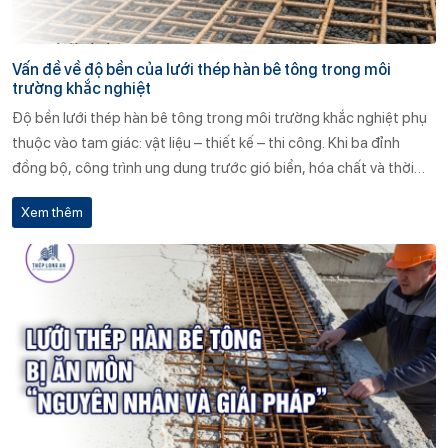
Vấn đề về độ bền của lưới thép hàn bê tông trong môi
trường khắc nghiệt
Độ bền lưới thép hàn bê tông trong môi trường khắc nghiệt phụ
thuộc vào tam giác: vật liệu – thiết kế – thi công. Khi ba đỉnh
đồng bộ, công trình ung dung trước gió biển, hóa chất và thời
gian. Ngược lại, chỉ một điểm yếu nhỏ cũng đủ kích hoạt chuỗi hư
Xem thêm
hại dây chuyền, đẩy chủ đầu tư vào vòng xoáy chi phí sửa chữa.