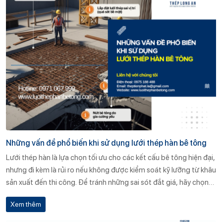
Những vấn đề phổ biến khi sử dụng lưới thép hàn bê tông
Lưới thép hàn là lựa chọn tối ưu cho các kết cấu bê tông hiện đại,
nhưng đi kèm là rủi ro nếu không được kiểm soát kỹ lưỡng từ khâu
sản xuất đến thi công. Để tránh những sai sót đắt giá, hãy chọn
đơn vị uy tín như Thép Long An, nơi chất lượng được cam kết
Xem thêm
bằng cả quy trình và dịch vụ.