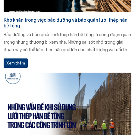
Khó khăn trong việc bảo dưỡng và bảo quản lưới thép hàn
bê tông
Bảo dưỡng và bảo quản lưới thép hàn bê tông là công đoạn quan
trọng nhưng thường bị xem nhẹ. Những sai sót nhỏ trong giai
đoạn này có thể kéo theo hậu quả lớn cho chất lượng và tuổi thọ
công trình. Chủ đầu tư, nhà thầu cần nâng cao nhận thức, đầu tư
Xem thêm
kho bãi đúng chuẩn và lựa chọn nhà cung cấp uy tín như Thép
Long An để đảm bảo hiệu quả sử dụng vật liệu ở mức cao nhất.