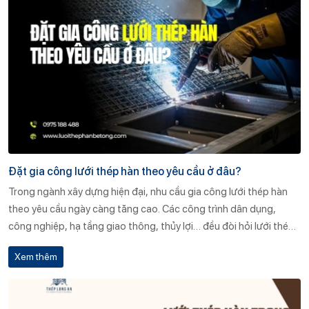
Đặt gia công lưới thép hàn theo yêu cầu ở đâu?
Trong ngành xây dựng hiện đại, nhu cầu gia công lưới thép hàn
theo yêu cầu ngày càng tăng cao. Các công trình dân dụng,
công nghiệp, hạ tầng giao thông, thủy lợi… đều đòi hỏi lưới thép
hàn đúng kích thước, quy cách, tiêu chuẩn kỹ thuật để đảm bảo
Xem thêm
chất lượng thi công, độ an toàn và tuổi thọ công trình. Tuy nhiên,
đặt gia công lưới thép hàn theo yêu cầu ở đâu uy tín? Làm sao để
chọn được đơn vị sản xuất lưới thép chất lượng cao, giá cả cạnh