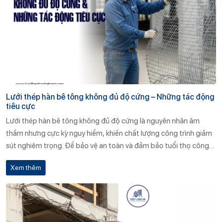
Lưới thép hàn bê tông không đủ độ cứng – Những tác động
tiêu cực
Lưới thép hàn bê tông không đủ độ cứng là nguyên nhân âm
thầm nhưng cực kỳ nguy hiểm, khiến chất lượng công trình giảm
sút nghiêm trọng. Để bảo vệ an toàn và đảm bảo tuổi thọ công
trình, chủ đầu tư cần đặc biệt lưu ý khi lựa chọn vật tư. Hãy ưu tiên
Xem thêm
sản phẩm từ những đơn vị uy tín như Thép Long An – nơi đặt chất
lượng làm kim chỉ nam.