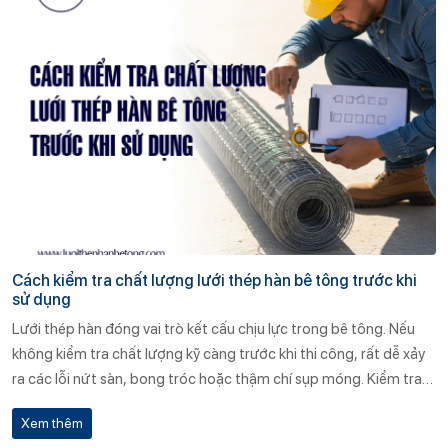
Cách kiểm tra chất lượng lưới thép hàn bê tông trước khi
sử dụng
Lưới thép hàn đóng vai trò kết cấu chịu lực trong bê tông. Nếu
không kiểm tra chất lượng kỹ càng trước khi thi công, rất dễ xảy
ra các lỗi nứt sàn, bong tróc hoặc thậm chí sụp móng. Kiểm tra
chất lượng giúp sớm phát hiện sai lệch, từ đó ngăn ngừa rủi ro kỹ
Xem thêm
thuật và tiết kiệm đáng kể chi phí sửa chữa, bảo trì trong tương