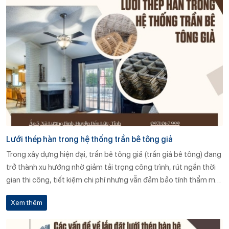
tranh và giao hàng đúng tiến độ?
Lưới thép hàn trong hệ thống trần bê tông giả
Trong xây dựng hiện đại, trần bê tông giả (trần giả bê tông) đang
trở thành xu hướng nhờ giảm tải trọng công trình, rút ngắn thời
gian thi công, tiết kiệm chi phí nhưng vẫn đảm bảo tính thẩm mỹ
và độ bền. Một trong những vật liệu quan trọng không thể thiếu
Xem thêm
trong kết cấu này chính là lưới thép hàn. Vậy: 👉 Lưới thép hàn có
vai trò gì trong hệ thống trần bê tông giả? 👉 Ưu – nhược điểm