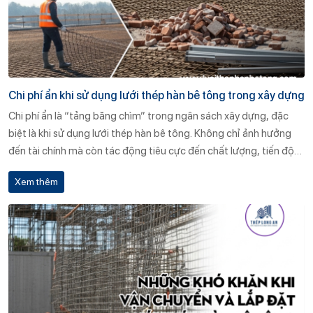
Chi phí ẩn khi sử dụng lưới thép hàn bê tông trong xây dựng
Chi phí ẩn là “tảng băng chìm” trong ngân sách xây dựng, đặc
biệt là khi sử dụng lưới thép hàn bê tông. Không chỉ ảnh hưởng
đến tài chính mà còn tác động tiêu cực đến chất lượng, tiến độ
và tuổi thọ công trình. Lựa chọn đơn vị cung cấp uy tín như Thép
Xem thêm
Long An, cùng chiến lược dự toán và quản lý khoa học, là cách tối
ưu để hạn chế tối đa những khoản chi phí “vô hình” nhưng rất
thực này.