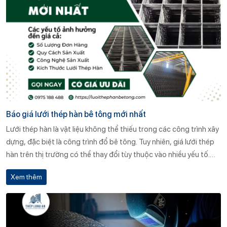
Báo giá lưới thép hàn bê tông mới nhất
Lưới thép hàn là vật liệu không thể thiếu trong các công trình xây
dựng, đặc biệt là công trình đổ bê tông. Tuy nhiên, giá lưới thép
hàn trên thị trường có thể thay đổi tùy thuộc vào nhiều yếu tố.
Bài viết này sẽ cung cấp báo giá lưới thép hàn mới nhất từ CÔNG
Xem thêm
TY TNHH SẢN XUẤT DỊCH VỤ THƯƠNG MẠI THÉP LONG AN và
tìm hiểu các yếu tố ảnh hưởng đến giá cả lưới thép hàn, giúp bạn
lựa chọn sản phẩm phù hợp với nhu cầu và ngân sách của mình.