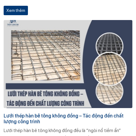
tư quan tâm là: “Độ bền của lưới thép hàn trong điều kiện thời
Xem thêm
tiết khắc nghiệt như mưa bão, nắng nóng, độ ẩm cao, môi
trường biển… có đảm bảo không?”
Lưới thép hàn bê tông không đồng – Tác động đến chất
lượng công trình
Lưới thép hàn bê tông không đồng đều là “ngòi nổ tiềm ẩn”