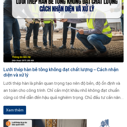
Lưới thép hàn bê tông không đạt chất lượng – Cách nhận
diện và xử lý
Lưới thép hàn là phần quan trọng tạo nên độ bền, độ ổn định và
an toàn cho công trình. Chỉ cần một khâu nhỏ không đạt chuẩn
cũng có thể dẫn đến hậu quả nghiêm trọng. Chủ đầu tư cần nâng
cao cảnh giác, kiểm tra kỹ lưỡng và lựa chọn nhà cung cấp uy tín
Xem thêm
để đảm bảo chất lượng công trình.