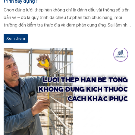
trình xây dựng?
Chọn đúng lưới thép hàn không chỉ là đánh dấu vài thông số trên
bản vẽ – đó là quy trình đa chiều từ phân tích chức năng, môi
trường đến kiểm tra thực địa và đàm phán cung ứng. Sai lầm nhỏ
trong khâu lựa chọn có thể biến thành chi phí khổng lồ khi công
Xem thêm
trình vận hành.