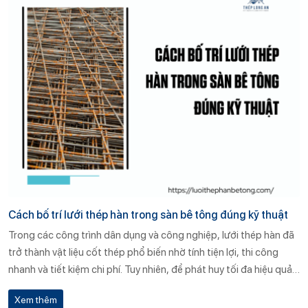
Cách bố trí lưới thép hàn trong sàn bê tông đúng kỹ thuật
Trong các công trình dân dụng và công nghiệp, lưới thép hàn đã
trở thành vật liệu cốt thép phổ biến nhờ tính tiện lợi, thi công
nhanh và tiết kiệm chi phí. Tuy nhiên, để phát huy tối đa hiệu quả
của lưới thép hàn trong kết cấu sàn bê tông, việc bố trí lưới thép
Xem thêm
hàn đúng kỹ thuật là yếu tố bắt buộc. Bài viết này sẽ phân tích chi