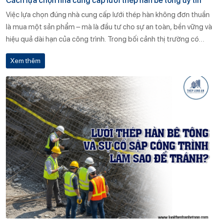
Cách lựa chọn nhà cung cấp lưới thép hàn bê tông uy tín
Việc lựa chọn đúng nhà cung cấp lưới thép hàn không đơn thuần
là mua một sản phẩm – mà là đầu tư cho sự an toàn, bền vững và
hiệu quả dài hạn của công trình. Trong bối cảnh thị trường có
nhiều nhà cung cấp không rõ nguồn gốc, không kiểm định chất
Xem thêm
lượng, việc chọn đúng đơn vị như Thép Long An sẽ giúp bạn giảm
thiểu rủi ro tối đa.