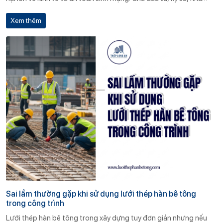
thầu cần nghiêm túc lựa chọn đơn vị cung cấp uy tín, sản phẩm
Xem thêm
rõ ràng về chất lượng và nguồn gốc.
Sai lầm thường gặp khi sử dụng lưới thép hàn bê tông
trong công trình
Lưới thép hàn bê tông trong xây dựng tuy đơn giản nhưng nếu