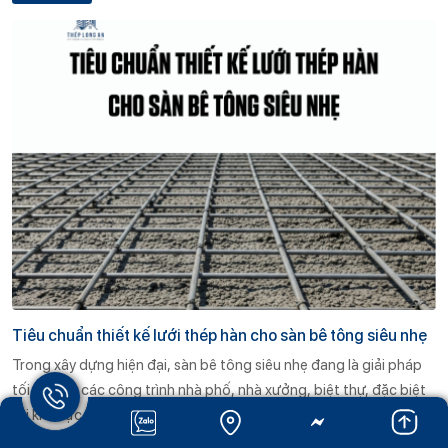
tiết cách bố trí lưới thép hàn trong sàn bê tông, tiêu chuẩn kỹ
thuật cần tuân thủ và những lưu ý quan trọng.
Tiêu chuẩn thiết kế lưới thép hàn cho sàn bê tông siêu nhẹ
Trong xây dựng hiện đại, sàn bê tông siêu nhẹ đang là giải pháp
tối ưu cho các công trình nhà phố, nhà xưởng, biệt thự, đặc biệt
tại khu vực đô thị có nền đất yếu. Để đảm bảo kết cấu sàn bền
vững, an toàn và tiết kiệm chi phí, thiết kế lưới thép hàn đóng vai