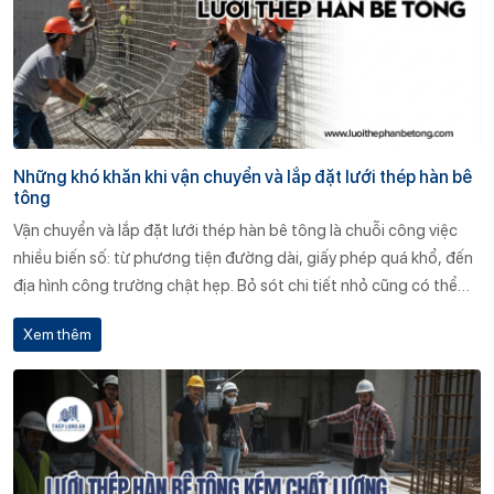
Những khó khăn khi vận chuyển và lắp đặt lưới thép hàn bê
tông
Vận chuyển và lắp đặt lưới thép hàn bê tông là chuỗi công việc
nhiều biến số: từ phương tiện đường dài, giấy phép quá khổ, đến
địa hình công trường chật hẹp. Bỏ sót chi tiết nhỏ cũng có thể
gây cong vênh tấm thép, tăng chi phí và làm giảm tuổi thọ kết
Xem thêm
cấu. Chủ đầu tư và nhà thầu cần xây dựng kế hoạch logistic sát
thực, trang bị thiết bị nâng phù hợp, đào tạo nhân sự và hợp tác
với nhà cung ứng uy tín.