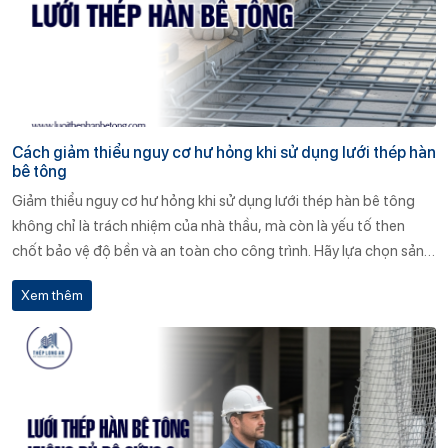
Cách giảm thiểu nguy cơ hư hỏng khi sử dụng lưới thép hàn
bê tông
Giảm thiểu nguy cơ hư hỏng khi sử dụng lưới thép hàn bê tông
không chỉ là trách nhiệm của nhà thầu, mà còn là yếu tố then
chốt bảo vệ độ bền và an toàn cho công trình. Hãy lựa chọn sản
phẩm đạt chuẩn, bảo quản và thi công đúng kỹ thuật, đồng thời
Xem thêm
hợp tác với đơn vị cung cấp uy tín như Thép Long An để có được
giải pháp tối ưu và bền vững nhất.