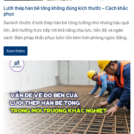
Lưới thép hàn bê tông không đúng kích thước – Cách khắc
phục
Sai kích thước ở lưới thép hàn bê tông tưởng nhỏ nhưng hậu quả
lớn, ảnh hưởng trực tiếp tới khả năng chịu lực, tiến độ và ngân
sách. Biện pháp khắc phục luôn tốn kém hơn phòng ngừa. Bằng
cách kiểm soát chặt từ bản vẽ, nhà máy đến công trường và hợp
Xem thêm
tác với nhà cung ứng uy tín như Thép Long An, chủ đầu tư và nhà
thầu có thể an tâm rằng kết cấu bê tông của mình sẽ đạt chuẩn,
bền vững suốt vòng đời khai thác.